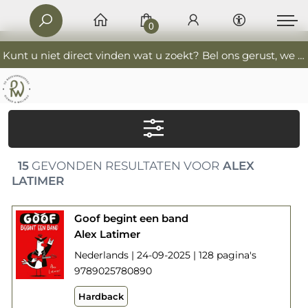
0
Kunt u niet direct vinden wat u zoekt? Bel ons gerust, we helpen u graag. 0341-552405 De Boekverkoopers
15
GEVONDEN RESULTATEN VOOR
ALEX
LATIMER
Goof begint een band
Alex Latimer
Nederlands | 24-09-2025 | 128 pagina's
9789025780890
Hardback