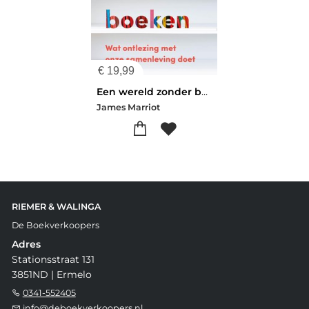
€
19,99
Een wereld zonder boeken
James Marriot
RIEMER & WALINGA
De Boekverkoopers
Adres
Stationsstraat 131
3851ND | Ermelo
0341-552405
info@deboekverkoopers.nl