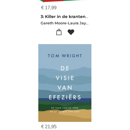
€
17,99
3: Killer in de krantenkoppen De moordmysterie puzzelclub
Gareth Moore-Laura Jayne Ayres
€
21,95