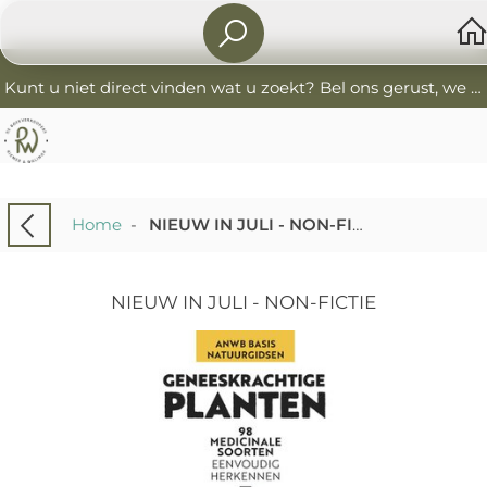
Kunt u niet direct vinden wat u zoekt? Bel ons gerust, we helpen u graag. 0341-552405 De Boekverkoopers
Home
-
NIEUW IN JULI - NON-FICTIE
NIEUW IN JULI - NON-FICTIE