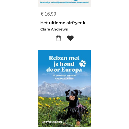
€
16,99
Het ultieme airfryer kookboek - in 15 minuten aan tafel
Clare Andrews