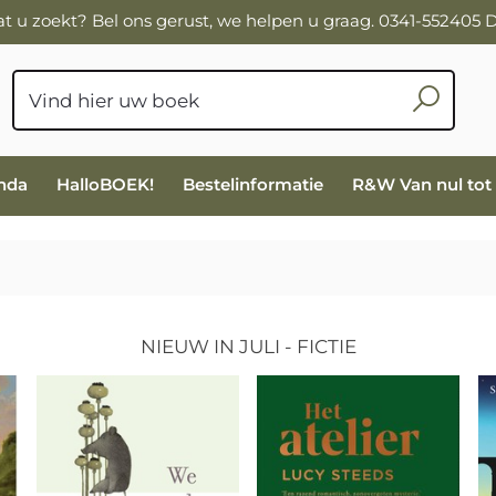
wat u zoekt? Bel ons gerust, we helpen u graag. 0341-552405
nda
HalloBOEK!
Bestelinformatie
R&W Van nul tot
NIEUW IN JULI - FICTIE