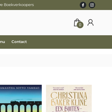
 De Boekverkoopers
0
 nu
Contact