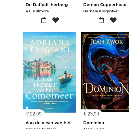
De Daffodil herberg
Demon Copperhead
R.L. Killmore
Barbara Kingsolver
€
22,99
€
23,99
Aan de oever van het Comomeer
Dominion