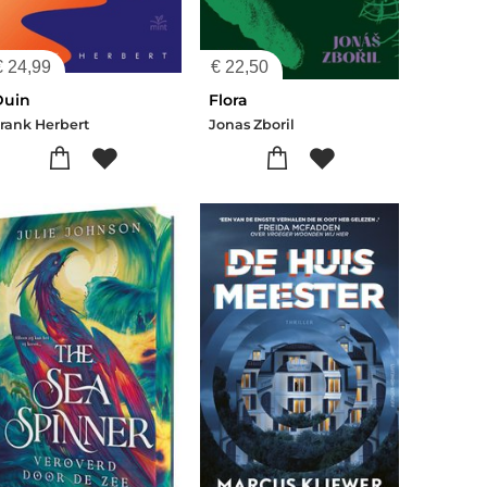
€
24,99
€
22,50
Duin
Flora
rank Herbert
Jonas Zboril