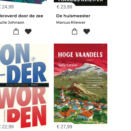
€
24,99
€
23,99
Veroverd door de zee
De huismeester
ulie Johnson
Marcus Kliewer
€
22,99
€
27,99