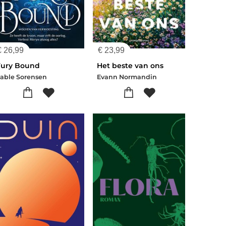
€
26,99
€
23,99
Fury Bound
Het beste van ons
able Sorensen
Evann Normandin