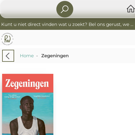
Kunt u niet direct vinden wat u zoekt? Bel ons gerust, we helpen u graag. 0341-552405 De Boekverkoopers
Home
-
Zegeningen