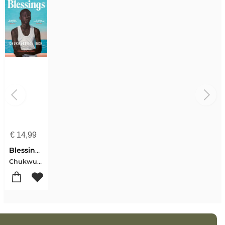
€
14,99
Blessings
Chukwuebuka Ibeh