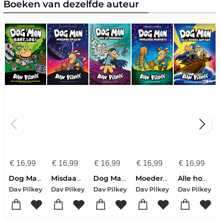
Boeken van dezelfde auteur
€
16,99
€
16,99
€
16,99
€
16,99
€
16,99
Dog Man gaat los!
Misdaad en blaf
Dog Man ziet ze zwemmen
Moeders mooiste
Alle honds aan dek
Dav Pilkey
Dav Pilkey
Dav Pilkey
Dav Pilkey
Dav Pilkey