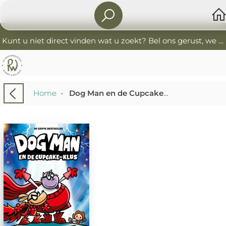
Kunt u niet direct vinden wat u zoekt? Bel ons gerust, we helpen u graag. 0341-552405 De Boekverkoopers
Home
-
Dog Man en de Cupcake-klus