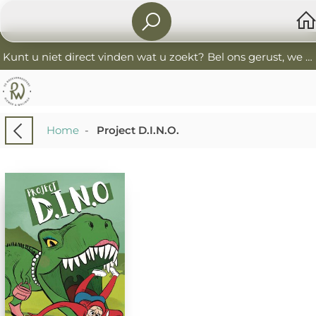
Kunt u niet direct vinden wat u zoekt? Bel ons gerust, we helpen u graag. 0341-552405 De Boekverkoopers
Home
-
Project D.I.N.O.