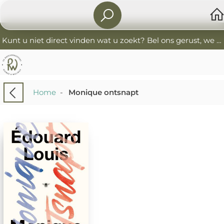
Kunt u niet direct vinden wat u zoekt? Bel ons gerust, we helpen u graag. 0341-552405 De Boekverkoopers
Home
-
Monique ontsnapt