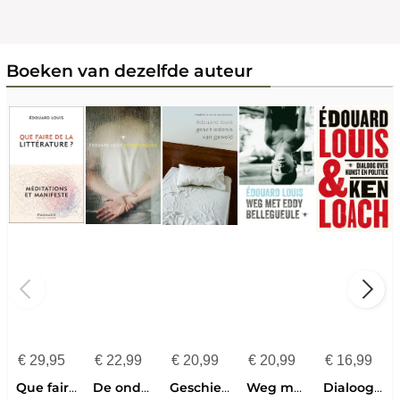
Boeken van dezelfde auteur
€
29,95
€
22,99
€
20,99
€
20,99
€
16,99
Que faire de la littérature ?
De ondergang
Geschiedenis van geweld
Weg met Eddy Bellegueule
Dialoog over kunst en politiek