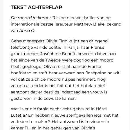
TEKST ACHTERFLAP
De moord in kamer 11
is de nieuwe thriller van de
internationale bestsellerauteur Matthew Blake, bekend
van
Anna O.
Geheugenexpert Olivia Finn krijgt een dringend
telefoontje van de politie in Parijs: haar Franse
grootmoeder, Joséphine Benoît, beweert dat ze aan
het einde van de Tweede Wereldoorlog een moord
heeft gepleegd. Olivia reist af naar de Franse
hoofdstad en treft haar verward aan. Joséphine houdt
vol dat ze zich de moord nu pas herinnert. Nog
verontrustender is het feit dat het hotelarchief
aantoont dat er destijds inderdaad een vrouw is
gestorven in de bewuste kamer.
Wat is er die fatale nacht echt gebeurd in Hôtel
Lutetia? En hebben nieuwe sterfgevallen iets met het
verleden te maken? Het antwoord is te vinden in
kamer 11… én in het geheugen van Olivia’s