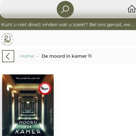
Kunt u niet direct vinden wat u zoekt? Bel ons gerust, we helpen u graag. 0341-552405 De Boekverkoopers
Home
-
De moord in kamer 11