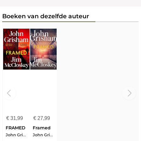
Boeken van dezelfde auteur
€
31,99
€
27,99
FRAMED
Framed
John Grisham-Jim McCloskey
John Grisham-Jim Mccloskey