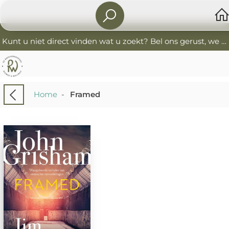
Kunt u niet direct vinden wat u zoekt? Bel ons gerust, we helpen u graag. 0341-552405 De Boekverkoopers
Home
-
Framed