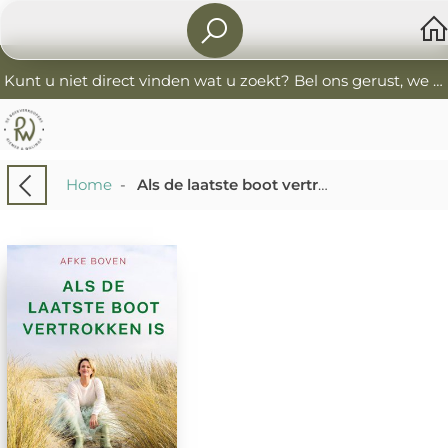
Kunt u niet direct vinden wat u zoekt? Bel ons gerust, we helpen u graag. 0341-552405 De Boekverkoopers
Home
-
Als de laatste boot vertrokken is