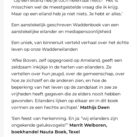
‘“Op een eiland heb je toch helemaal niets?” Het is
misschien wel de meestgestelde vraag die ik krijg.
Maar op een eiland heb je niet niets. Je hebt er alles.’
Een aanstekelijk geschreven Waddenboek van een
aanstekelijke eilander en mediapersoonlijkheid
Een uniek, van binnenuit verteld verhaal over het échte
leven op onze Waddeneilanden
‘Afke Boven, zelf opgegroeid op Ameland, geeft een
zeldzaam inkijkje in de harten van eilanders. Ze
vertellen over hun jeugd, over de gemeenschap, over
hoe ze zichzelf en de anderen zien, en hoe de
beperking van het leven op de zandplaat in zee ze
vrijheden heeft gegeven die ze elders nooit hebben
gevonden. Eilanders lijken op elkaar en in dit boek
vormen ze een hechte archipel.’
Mathijs Deen
‘Een feest van herkenning. En ja: “wij eilanders zijn
ongekende geluksvogels!”’
Marrit Welboren,
boekhandel Nauta Boek, Texel