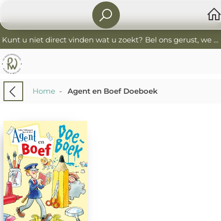
Kunt u niet direct vinden wat u zoekt? Bel ons gerust, we helpen u graag. 0341-552405 De Boekverkoopers
Home
-
Agent en Boef Doeboek