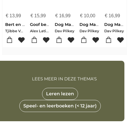
€
13,99
€
15,99
€
16,99
€
10,00
€
16,99
Bert en Bart redden de wereld
Goof begint een band
Dog Man gaat los!
Dog Man en de vlooienkoning
Dog Man en de Cupcake-klus
Tjibbe Veldkamp
Alex Latimer
Dav Pilkey
Dav Pilkey
Dav Pilkey
LEES MEER IN DEZE THEMA'S
Leren lezen
Speel- en leerboeken (< 12 jaar)