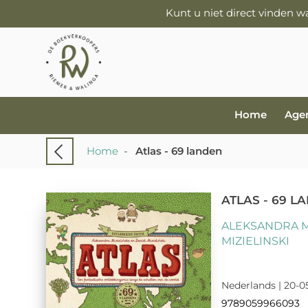
Kunt u niet direct vinden 
Home
Age
Home
-
Atlas - 69 landen
ATLAS - 69 L
ALEKSANDRA M
MIZIELINSKI
Nederlands | 20-0
9789059966093