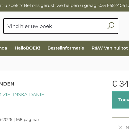
wat u zoekt? Bel ons gerust, we helpen u graag. 0341-552405
nda
HalloBOEK!
Bestelinformatie
R&W Van nul tot
€
34
ANDEN
IZIELINSKA-DANIEL
Toev
5-2026 | 168 pagina's
Ni