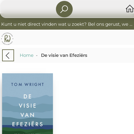
Kunt u niet direct vinden wat u zoekt? Bel ons gerust, we helpen u graag. 0341-552405 De Boekverkoopers
Home
-
De visie van Efeziërs