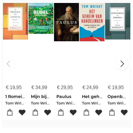
€
19,95
€
34,99
€
29,95
€
24,99
€
19,95
1 Romeinen
Mijn bijbelverhalen
Paulus
Het geheim van Handelingen
Openbaring voor iedereen
Tom Wright
Tom Wright
Tom Wright
Tom Wright
Tom Wright