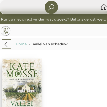
Kunt u niet direct vinden wat u zoekt? Bel ons gerust, we helpen u graag. 0341-552405 De Boekverkoopers
Home
-
Vallei van schaduw