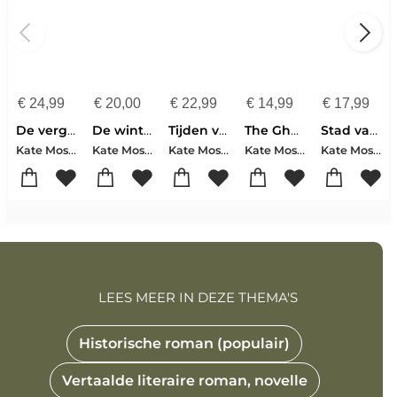
€
24,99
€
20,00
€
22,99
€
14,99
€
17,99
De vergeten tombe
De wintergeest
Tijden van vuur
The Ghost Ship
Stad van tranen
Kate Mosse
Kate Mosse
Kate Mosse
Kate Mosse
Kate Mosse
LEES MEER IN DEZE THEMA'S
Historische roman (populair)
Vertaalde literaire roman, novelle