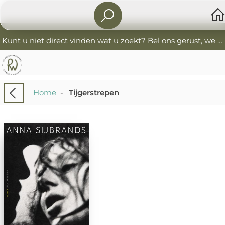
Kunt u niet direct vinden wat u zoekt? Bel ons gerust, we helpen u graag. 0341-552405 De Boekverkoopers
Home
-
Tijgerstrepen