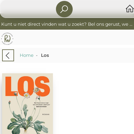
Kunt u niet direct vinden wat u zoekt? Bel ons gerust, we helpen u graag. 0341-552405 De Boekverkoopers
Home
-
Los