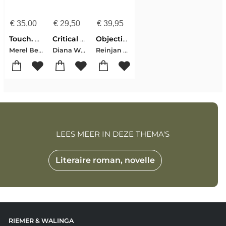
€
35,00
€
29,50
€
39,95
Touch. Caren van Herwaarden
Critical Mass. Jasper de Beijer
Objectief Nederland
Merel Bem-Caren van Herwaarden-Gustan Asselbergs-Ludo van Halem
Diana Wind-Merel Bem-Arnoud van Aalst
Reinjan Mulder-Cleo Wächter-Merel Bem-Henk Baas-Berno Strootman-Peter Delpeut-Ludo van Halem
LEES MEER IN DEZE THEMA'S
Literaire roman, novelle
RIEMER & WALINGA