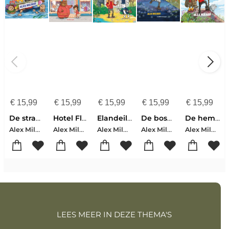
€
15,99
€
15,99
€
15,99
€
15,99
€
15,99
De strandotters
Hotel Flamingo
Elandeiland
De boswolven
De hemeladelaars
Alex Milway
Alex Milway
Alex Milway
Alex Milway
Alex Milway
LEES MEER IN DEZE THEMA'S