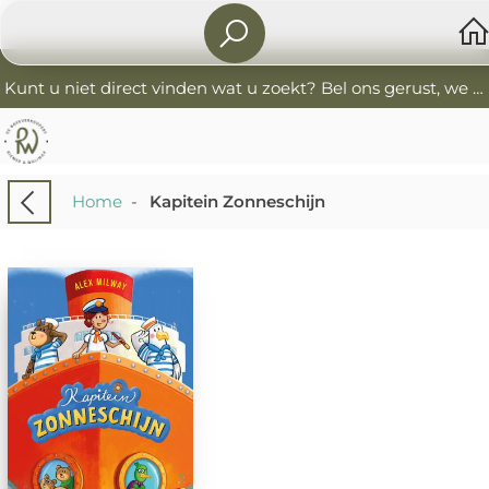
Kunt u niet direct vinden wat u zoekt? Bel ons gerust, we helpen u graag. 0341-552405 De Boekverkoopers
Home
-
Kapitein Zonneschijn