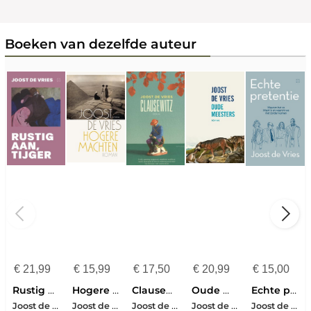
Boeken van dezelfde auteur
€
21,99
€
15,99
€
17,50
€
20,99
€
15,00
Rustig aan, tijger
Hogere machten
Clausewitz
Oude meesters
Echte pretentie
Joost de Vries
Joost de Vries
Joost de Vries
Joost de Vries
Joost de Vries