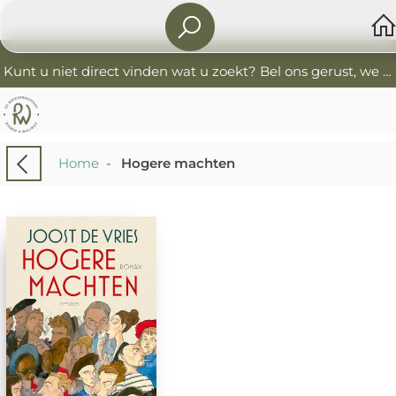
Kunt u niet direct vinden wat u zoekt? Bel ons gerust, we helpen u graag. 0341-552405 De Boekverkoopers
Home
-
Hogere machten