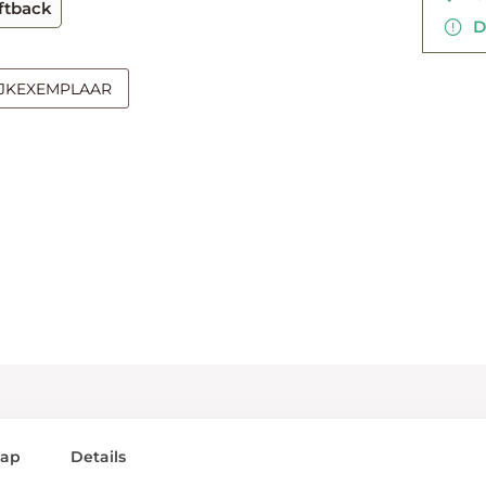
ftback
Di
IJKEXEMPLAAR
lap
Details