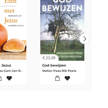
€
23,99
€
39
 Jezus
God bewijzen
Stefan Paas-Gert-Jan Roest-Siebrand Wierda
Stefan Paas-Rik Peels
...