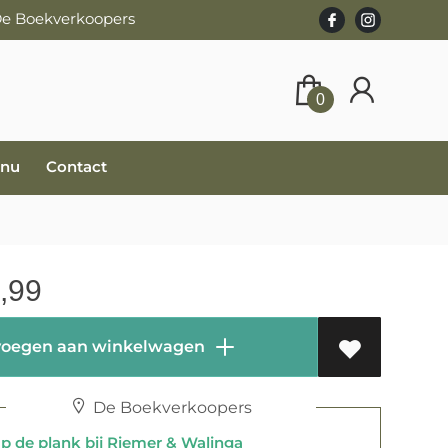
 De Boekverkoopers
0
 nu
Contact
,99
oegen aan winkelwagen
De Boekverkoopers
 de plank bij Riemer & Walinga