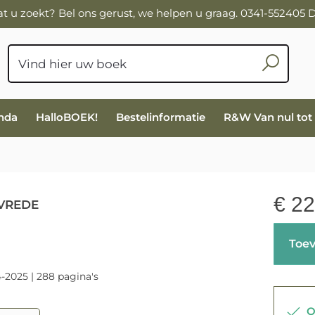
wat u zoekt? Bel ons gerust, we helpen u graag. 0341-552405
nda
HalloBOEK!
Bestelinformatie
R&W Van nul tot
€
22
VREDE
Toev
4-2025 | 288 pagina's
Op