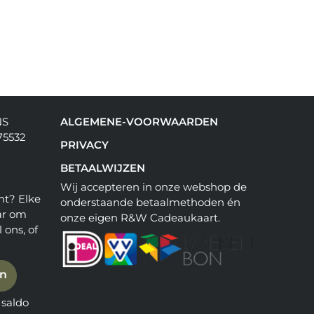
NS
ALGEMENE-VOORWAARDEN
75532
PRIVACY
BETAALWIJZEN
Wij accepteren in onze webshop de
ht? Elke
onderstaande betaalmethoden én
ar om
onze eigen R&W Cadeaukaart.
 ons, of
en
saldo