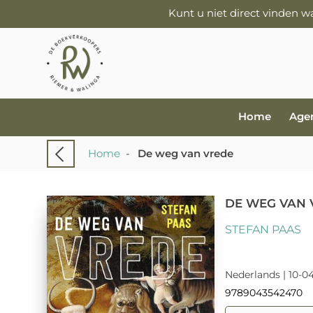
Kunt u niet direct vinden 
Home
Age
Home
-
De weg van vrede
DE WEG VAN 
STEFAN PAAS
Nederlands | 10-0
9789043542470