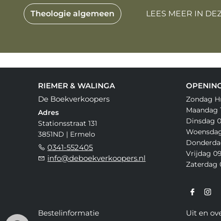
Theologie algemeen
LEES MEER IN DE
RIEMER & WALINGA
OPENING
De Boekverkoopers
Zondag H
Maandag 1
Adres
Dinsdag 0
Stationsstraat 131
Woensdag 
3851ND | Ermelo
Donderdag
0341-552405
Vrijdag 09
info@deboekverkoopers.nl
Zaterdag 0
Bestelinformatie
Uit en ov