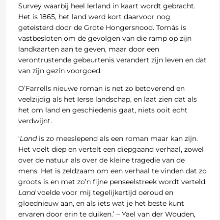
Survey waarbij heel Ierland in kaart wordt gebracht.
Het is 1865, het land werd kort daarvoor nog
geteisterd door de Grote Hongersnood. Tomás is
vastbesloten om de gevolgen van die ramp op zijn
landkaarten aan te geven, maar door een
verontrustende gebeurtenis verandert zijn leven en dat
van zijn gezin voorgoed.
O’Farrells nieuwe roman is net zo betoverend en
veelzijdig als het Ierse landschap, en laat zien dat als
het om land en geschiedenis gaat, niets ooit echt
verdwijnt.
‘
Land
is zo meeslepend als een roman maar kan zijn.
Het voelt diep en vertelt een diepgaand verhaal, zowel
over de natuur als over de kleine tragedie van de
mens. Het is zeldzaam om een verhaal te vinden dat zo
groots is en met zo’n fijne penseelstreek wordt verteld.
Land
voelde voor mij tegelijkertijd oeroud en
gloednieuw aan, en als iets wat je het beste kunt
ervaren door erin te duiken.’ – Yael van der Wouden,