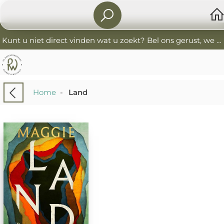
Kunt u niet direct vinden wat u zoekt? Bel ons gerust, we helpen u graag. 0341-552405 De Boekverkoopers
Home
-
Land