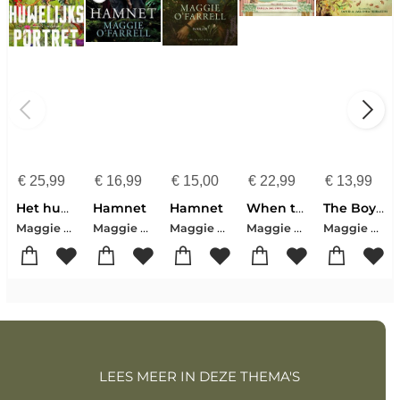
€
25,99
€
16,99
€
15,00
€
22,99
€
13,99
Het huwelijksportret
Hamnet
Hamnet
When the Stammer Came to Stay
The Boy Who Lost His Spark
Maggie O'Farrell
Maggie O'Farrell
Maggie O'Farrell
Maggie O'Farrell
Maggie O'Farrell
LEES MEER IN DEZE THEMA'S