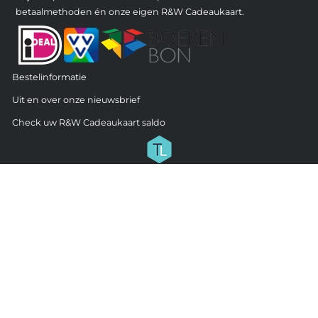
betaalmethoden én onze eigen R&W Cadeaukaart.
Bestelinformatie
Uit en over onze nieuwsbrief
Check uw R&W Cadeaukaart saldo