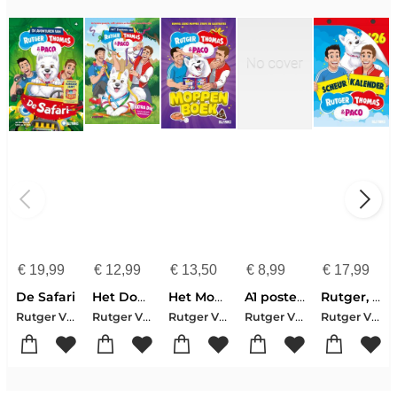
€
19,99
€
12,99
€
13,50
€
8,99
€
17,99
De Safari
Het Doeboek van Rutger, Thomas & Paco
Het Moppenboek van Rutger, Thomas en Paco
A1 poster Paco
Rutger, Thomas & Paco scheurkalender 2026
Rutger Vink-Thomas van Grinsven
Rutger Vink-Thomas van Grinsven
Rutger Vink-Thomas van Grinsven
Rutger Vink-Thomas van Grinsven
Rutger Vink-Thomas van Grinsven