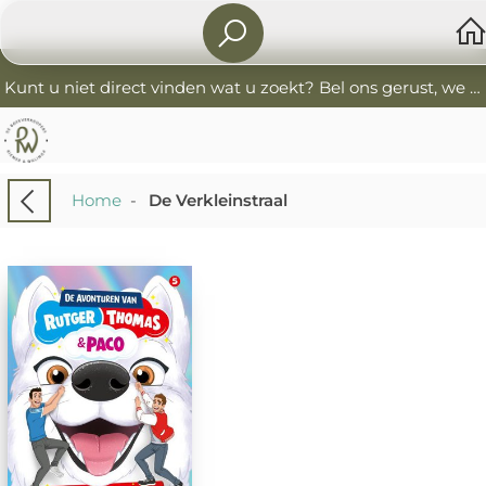
Kunt u niet direct vinden wat u zoekt? Bel ons gerust, we helpen u graag. 0341-552405 De Boekverkoopers
Home
-
De Verkleinstraal