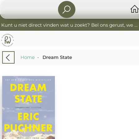
Kunt u niet direct vinden wat u zoekt? Bel ons gerust, we helpen u graag. 0341-552405 De Boekverkoopers
Home
-
Dream State