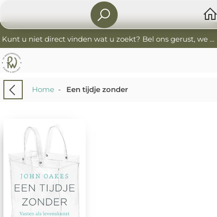
Kunt u niet direct vinden wat u zoekt? Bel ons gerust, we helpen u graag. 0341-552405 De Boekverkoopers
Home
-
Een tijdje zonder