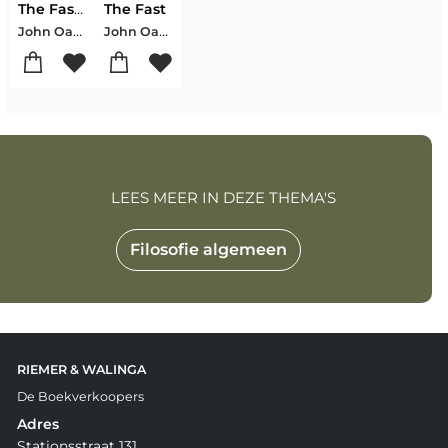
The Fast: The History, Science, Philosophy, and Promise of Doing Without
The Fast
John Oakes
John Oakes
LEES MEER IN DEZE THEMA'S
Filosofie algemeen
RIEMER & WALINGA
De Boekverkoopers
Adres
Stationsstraat 131