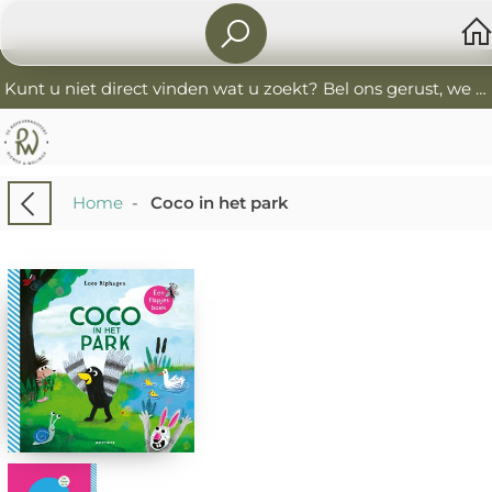
Kunt u niet direct vinden wat u zoekt? Bel ons gerust, we helpen u graag. 0341-552405 De Boekverkoopers
Home
-
Coco in het park