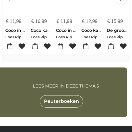
€
11,99
€
16,99
€
11,99
€
12,99
€
15,99
Coco in het bos
Coco kan het!
Coco in de wei
Coco kan het!
De grootste reis ooit
Loes Riphagen
Loes Riphagen
Loes Riphagen
Loes Riphagen
Loes Riphagen
LEES MEER IN DEZE THEMA'S
Peuterboeken