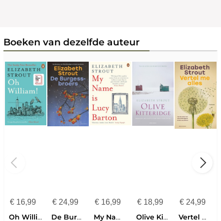
Boeken van dezelfde auteur
€
16,99
€
24,99
€
16,99
€
18,99
€
24,99
Oh William!
De Burgess-broers
My Name Is Lucy Barton
Olive Kitteridge
Vertel me alles