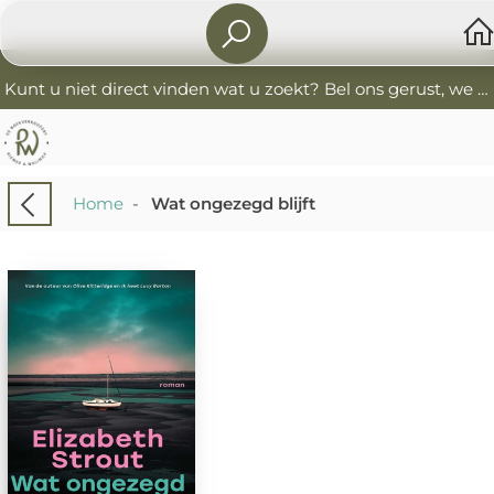
Kunt u niet direct vinden wat u zoekt? Bel ons gerust, we helpen u graag. 0341-552405 De Boekverkoopers
Home
-
Wat ongezegd blijft