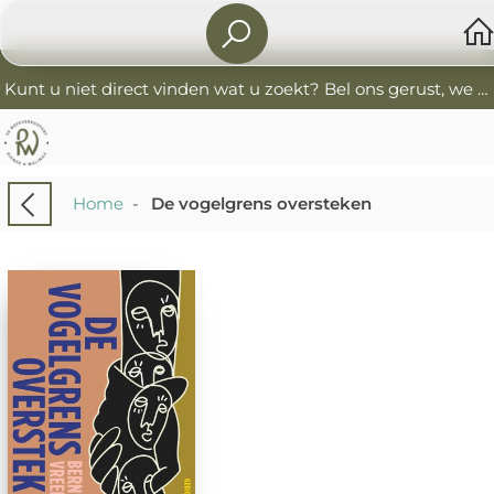
Kunt u niet direct vinden wat u zoekt? Bel ons gerust, we helpen u graag. 0341-552405 De Boekverkoopers
Home
-
De vogelgrens oversteken