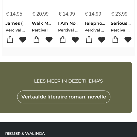
€
14,95
€
20,99
€
14,99
€
14,99
€
23,99
James (Pulitzer Prize Winner)
Walk Me to the Distance
I Am Not Sidney Poitier
Telephone
Serious Music
Percival Everett
Percival Everett
Percival Everett
Percival Everett
Percival Everett
LEES MEER IN DEZE THEMA'S
Vertaalde literaire roman, novelle
RIEMER & WALINGA