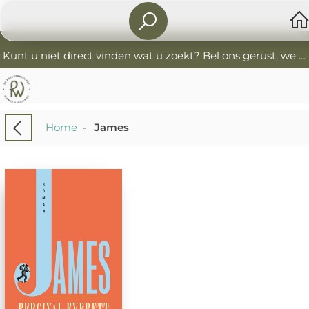
Kunt u niet direct vinden wat u zoekt? Bel ons gerust, we helpen u graag. 0341-552405 De Boekverkoopers
Home
-
James