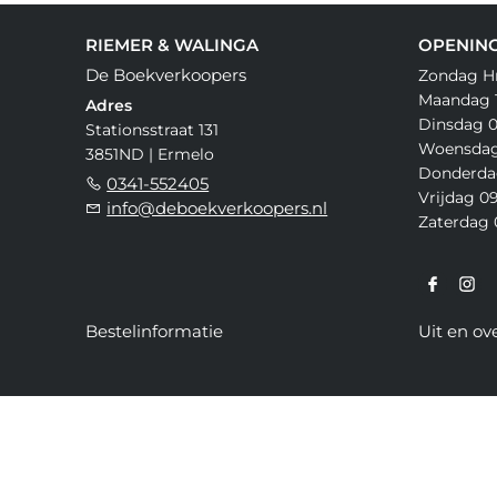
RIEMER & WALINGA
OPENING
De Boekverkoopers
Zondag H
Maandag 1
Adres
Dinsdag 0
Stationsstraat 131
Woensdag 
3851ND | Ermelo
Donderdag
0341-552405
Vrijdag 09
info@deboekverkoopers.nl
Zaterdag 0
Bestelinformatie
Uit en ov