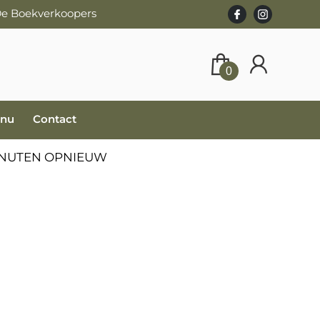
 De Boekverkoopers
0
 nu
Contact
MINUTEN OPNIEUW