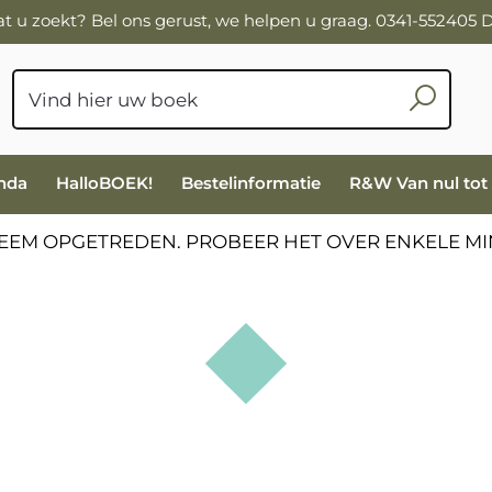
wat u zoekt? Bel ons gerust, we helpen u graag. 0341-552405
nda
HalloBOEK!
Bestelinformatie
R&W Van nul tot
LEEM OPGETREDEN. PROBEER HET OVER ENKELE 