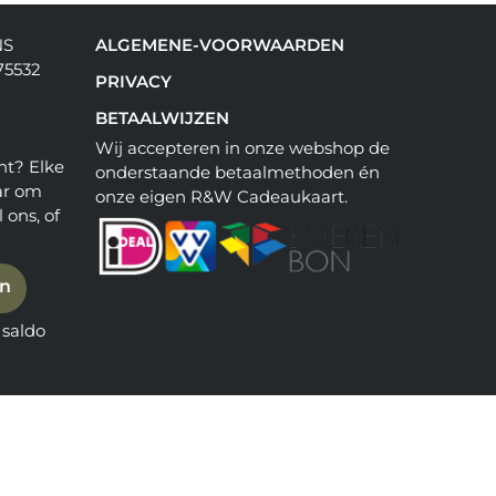
NS
ALGEMENE-VOORWAARDEN
75532
PRIVACY
BETAALWIJZEN
Wij accepteren in onze webshop de
ht? Elke
onderstaande betaalmethoden én
ar om
onze eigen R&W Cadeaukaart.
 ons, of
en
saldo