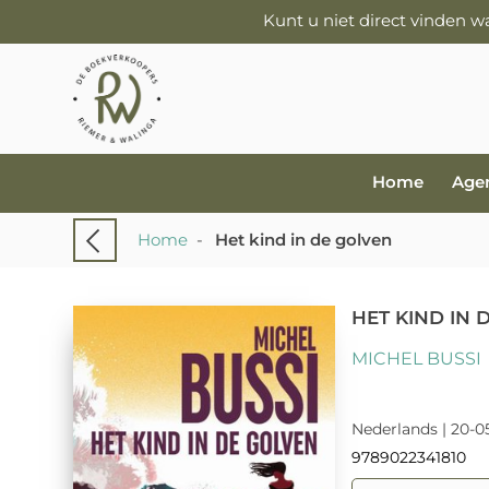
Kunt u niet direct vinden 
Home
Age
Home
-
Het kind in de golven
HET KIND IN 
MICHEL BUSSI
Nederlands | 20-0
9789022341810