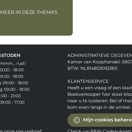
 MEER IN DEZE THEMA'S
STIJDEN
ADMINISTRATIEVE GEGEVE
Kamer van Koophandel: 080
mmm... rust!
BTW: NL814853092B01
3:00 - 18:00
9:00 - 18:00
KLANTENSERVICE
09:00 - 18:00
Heeft u een vraag of een klac
 09:00 - 18:00
Boekverkooper hier staat kla
:00 - 21:00
naar u te luisteren. Bel of mail
9:00 - 17:00
kom even langs in de winkel.
Mijn cookies beher
er onze nieuwsbrief
Check uw R&W Cadeaukaart 