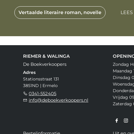
Vertaalde literaire roman, novelle
LEES
RIEMER & WALINGA
OPENING
De Boekverkoopers
Zondag H
Maandag 1
Adres
Dinsdag 0
Stationsstraat 131
Woensdag 
3851ND | Ermelo
Donderdag
0341-552405
Vrijdag 09
info@deboekverkoopers.nl
Zaterdag 0
Bestelinformatie
Uit en ov