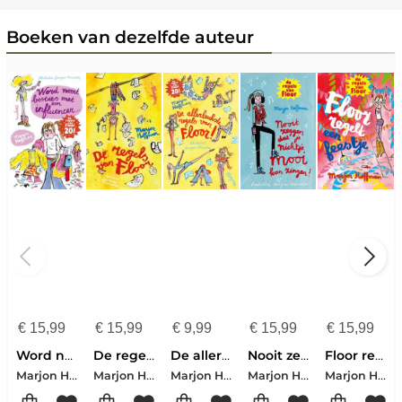
Boeken van dezelfde auteur
€
15,99
€
15,99
€
9,99
€
15,99
€
15,99
Word nooit besties met een influencer!
De regels van Floor
De allerleukste regels van Floor!
Nooit zeggen dat je nichtje mooi kan zingen!
Floor regelt een feestje
Marjon Hoffman
Marjon Hoffman
Marjon Hoffman
Marjon Hoffman
Marjon Hoffman