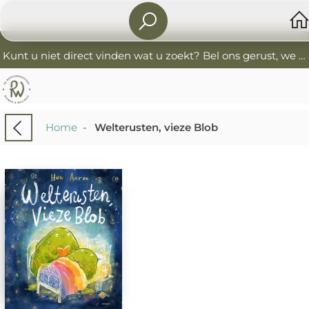
Kunt u niet direct vinden wat u zoekt? Bel ons gerust, we helpen u graag. 0341-552405 De Boekverkoopers
Home
-
Welterusten, vieze Blob