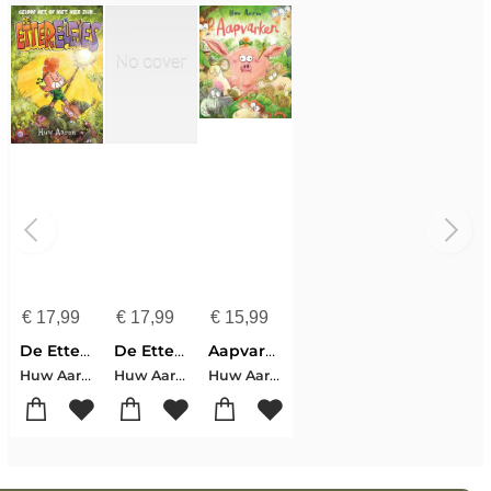
€
17,99
€
17,99
€
15,99
De Etterelfjes
De Etterelfjes vs de onsterfelijke pad
Aapvarken
Huw Aaron
Huw Aaron
Huw Aaron