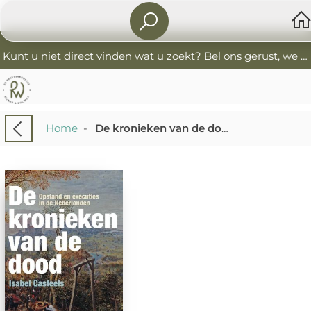
Kunt u niet direct vinden wat u zoekt? Bel ons gerust, we helpen u graag. 0341-552405 De Boekverkoopers
Home
-
De kronieken van de dood