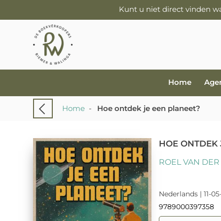
Kunt u niet direct vinden 
Home
Age
Home
-
Hoe ontdek je een planeet?
HOE ONTDEK 
ROEL VAN DER
Nederlands | 11-05
9789000397358