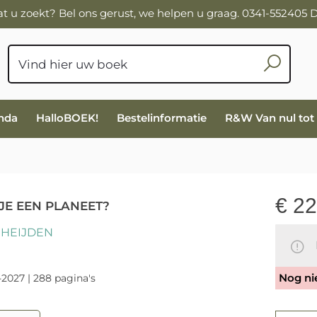
wat u zoekt? Bel ons gerust, we helpen u graag. 0341-552405
nda
HalloBOEK!
Bestelinformatie
R&W Van nul tot
€
22
JE EEN PLANEET?
 HEIJDEN
N
Nog ni
-2027 | 288 pagina's