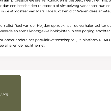
en aan professionele sterrenkundigen is besteed, heeft het mis
r dan een bescheiden telescoop of simpelweg vanachter hun com
ct in de atmosfeer van Mars. Hoe lukt hen dit? Waren deze amate
rnalist Roel van der Heijden op zoek naar de verhalen achter
oneerde en soms knotsgekke hobbyisten in een poging erachter
oor onder andere het populairwetenschappelijke platform NEMO 
ee al jaren de nachthemel.
MA'S