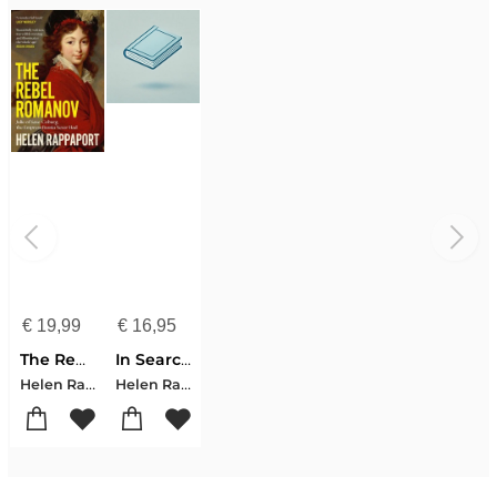
€
19,99
€
16,95
The Rebel Romanov
In Search of Mary Seacole
Helen Rappaport
Helen Rappaport