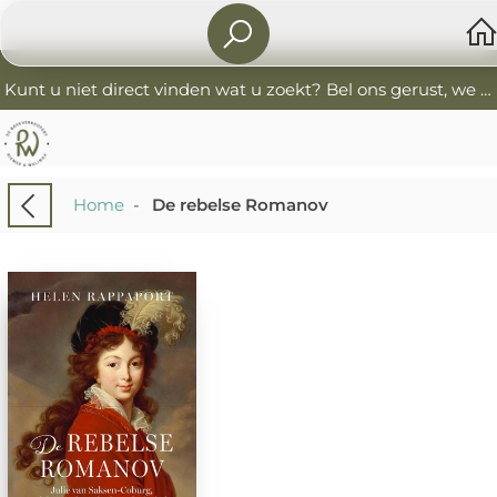
Kunt u niet direct vinden wat u zoekt? Bel ons gerust, we helpen u graag. 0341-552405 De Boekverkoopers
Home
-
De rebelse Romanov