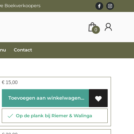
 De Boekverkoopers
0
 nu
Contact
€
15,00
Toevoegen aan winkelwagen
Op de plank bij Riemer & Walinga