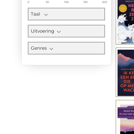
0
50
100
150
200
Taal
Uitvoering
Genres