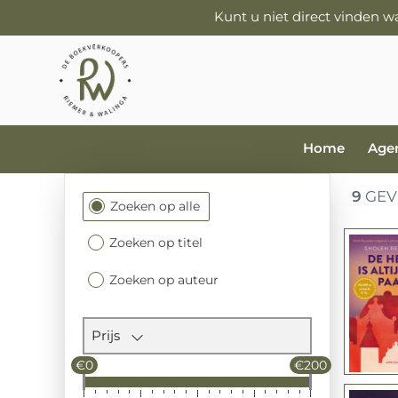
Kunt u niet direct vinden 
Home
Age
9
GEV
Filtersectie
Zoeken op alle
Zoeken op titel
Zoeken op auteur
Prijs
€0
€200