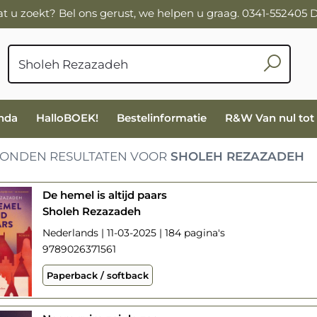
wat u zoekt? Bel ons gerust, we helpen u graag. 0341-552405
nda
HalloBOEK!
Bestelinformatie
R&W Van nul tot
ONDEN RESULTATEN VOOR
SHOLEH REZAZADEH
De hemel is altijd paars
Sholeh Rezazadeh
Nederlands | 11-03-2025 | 184 pagina's
9789026371561
Paperback / softback