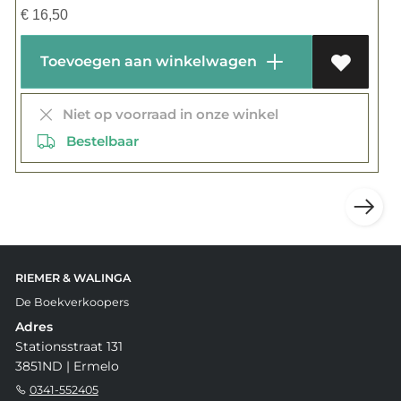
€
16,50
Toevoegen aan winkelwagen
Niet op voorraad in onze winkel
Bestelbaar
RIEMER & WALINGA
De Boekverkoopers
Adres
Stationsstraat 131
3851ND | Ermelo
0341-552405