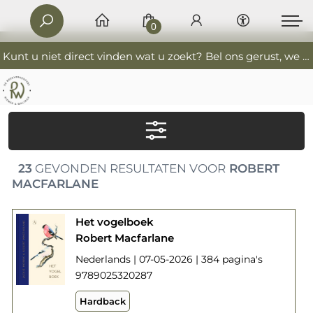
0
Kunt u niet direct vinden wat u zoekt? Bel ons gerust, we helpen u graag. 0341-552405 De Boekverkoopers
23
GEVONDEN RESULTATEN VOOR
ROBERT
MACFARLANE
Het vogelboek
Robert Macfarlane
Nederlands | 07-05-2026 | 384 pagina's
9789025320287
Hardback