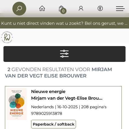
0
Kunt u niet direct vinden wat u zoekt? Bel ons gerust, we helpen u graag. 0341-552405 De Boekverkoopers
2
GEVONDEN RESULTATEN VOOR
MIRJAM
VAN DER VEGT ELISE BROUWER
Nieuwe energie
Mirjam van der Vegt-Elise Brouwer
Nederlands | 16-10-2025 | 208 pagina's
9789025913878
Paperback / softback