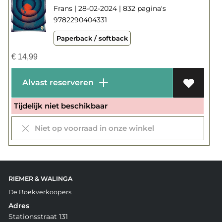
Frans | 28-02-2024 | 832 pagina's
9782290404331
Paperback / softback
€
14,99
Alvast reserveren
Tijdelijk niet beschikbaar
Niet op voorraad in onze winkel
RIEMER & WALINGA
De Boekverkoopers
Adres
Stationsstraat 131