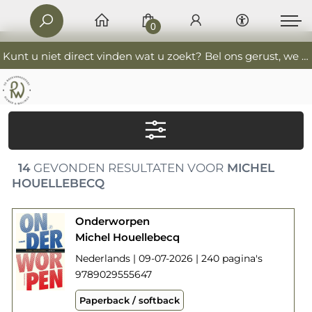
0
Kunt u niet direct vinden wat u zoekt? Bel ons gerust, we helpen u graag. 0341-552405 De Boekverkoopers
14
GEVONDEN RESULTATEN VOOR
MICHEL
HOUELLEBECQ
Onderworpen
Michel Houellebecq
Nederlands | 09-07-2026 | 240 pagina's
9789029555647
Paperback / softback