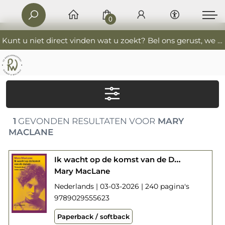
0
Kunt u niet direct vinden wat u zoekt? Bel ons gerust, we helpen u graag. 0341-552405 De Boekverkoopers
1
GEVONDEN RESULTATEN VOOR
MARY
MACLANE
Ik wacht op de komst van de Duivel
Mary MacLane
Nederlands | 03-03-2026 | 240 pagina's
9789029555623
Paperback / softback