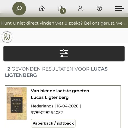
0
Kunt u niet direct vinden wat u zoekt? Bel ons gerust, we helpen u graag. 0341-552405 De Boekverkoopers
2
GEVONDEN RESULTATEN VOOR
LUCAS
LIGTENBERG
Van hier de laatste groeten
Lucas Ligtenberg
Nederlands | 16-04-2026 |
9789028264052
Paperback / softback