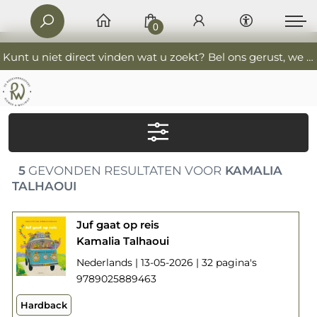
0
Kunt u niet direct vinden wat u zoekt? Bel ons gerust, we helpen u graag. 0341-552405 De Boekverkoopers
5
GEVONDEN RESULTATEN VOOR
KAMALIA
TALHAOUI
Juf gaat op reis
Kamalia Talhaoui
Nederlands | 13-05-2026 | 32 pagina's
9789025889463
Hardback