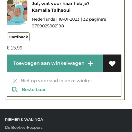
Juf, wat voor haar heb je?
Kamalia Talhaoui
Nederlands | 18-01-2023 | 32 pagina's
9789025882198
Hardback
€
15,99
Toevoegen aan winkelwagen
Niet op voorraad in onze winkel
Bestelbaar
RIEMER & WALINGA
De Boekverkoopers