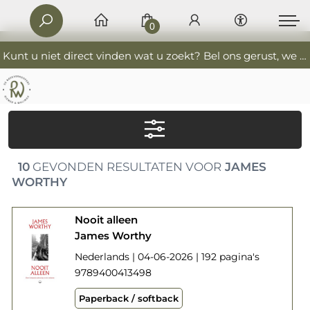
0
Kunt u niet direct vinden wat u zoekt? Bel ons gerust, we helpen u graag. 0341-552405 De Boekverkoopers
10
GEVONDEN RESULTATEN VOOR
JAMES
WORTHY
Nooit alleen
James Worthy
Nederlands | 04-06-2026 | 192 pagina's
9789400413498
Paperback / softback