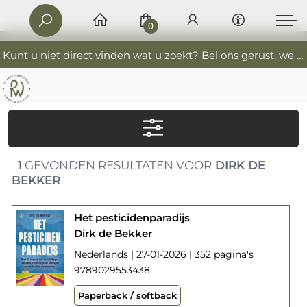
0
Kunt u niet direct vinden wat u zoekt? Bel ons gerust, we helpen u graag. 0341-552405 De Boekverkoopers
1
GEVONDEN RESULTATEN VOOR
DIRK DE
BEKKER
Het pesticidenparadijs
Dirk de Bekker
Nederlands | 27-01-2026 | 352 pagina's
9789029553438
Paperback / softback