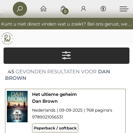
0
Kunt u niet direct vinden wat u zoekt? Bel ons gerust, we helpen u graag. 0341-552405 De Boekverkoopers
45
GEVONDEN RESULTATEN VOOR
DAN
BROWN
Het ultieme geheim
Dan Brown
Nederlands | 09-09-2025 | 768 pagina's
9789021056531
Paperback / softback