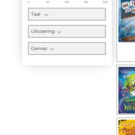
0
50
100
150
200
Taal
Uitvoering
Genres