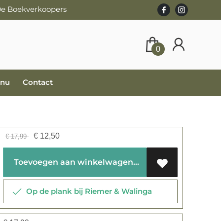
 De Boekverkoopers
0
 nu
Contact
€
12,50
€
17,99
Toevoegen aan winkelwagen
Op de plank bij Riemer & Walinga