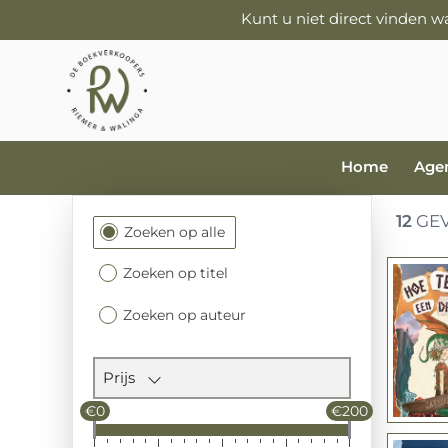
Kunt u niet direct vinden 
Home
Age
12
GEV
Filtersectie
Zoeken op alle
Zoeken op titel
Zoeken op auteur
Prijs
€0
€200