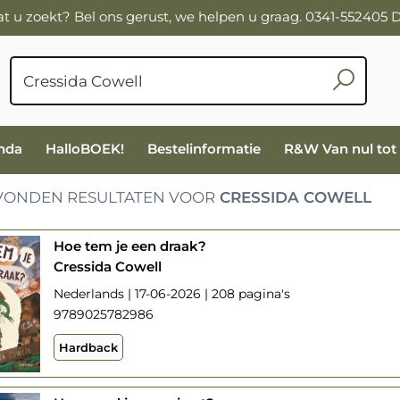
wat u zoekt? Bel ons gerust, we helpen u graag. 0341-552405
nda
HalloBOEK!
Bestelinformatie
R&W Van nul tot
ONDEN RESULTATEN VOOR
CRESSIDA COWELL
Hoe tem je een draak?
Cressida Cowell
Nederlands | 17-06-2026 | 208 pagina's
9789025782986
Hardback