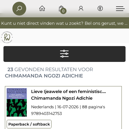
0
Kunt u niet direct vinden wat u zoekt? Bel ons gerust, we helpen u graag. 0341-552405 De Boekverkoopers
23
GEVONDEN RESULTATEN VOOR
CHIMAMANDA NGOZI ADICHIE
Lieve Ijeawele of een feministisch manifest in vijftien voorstellen
Chimamanda Ngozi Adichie
Nederlands | 16-07-2026 | 88 pagina's
9789403142753
Paperback / softback