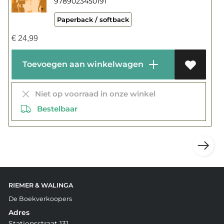
9789023450191
Paperback / softback
€
24,99
Toevoegen aan winkelwagen
Niet op voorraad in onze winkel
Bestelbaar
RIEMER & WALINGA
De Boekverkoopers
Adres
Stationsstraat 131