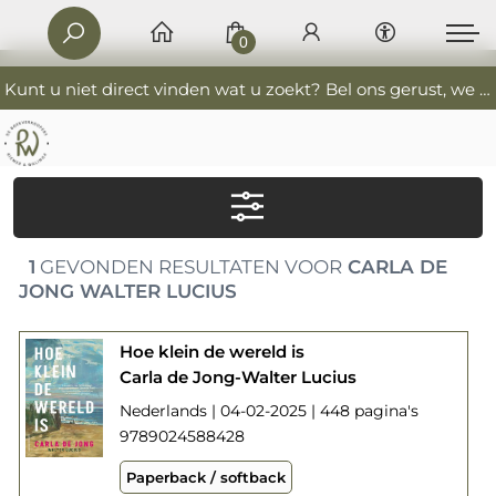
0
Kunt u niet direct vinden wat u zoekt? Bel ons gerust, we helpen u graag. 0341-552405 De Boekverkoopers
1
GEVONDEN RESULTATEN VOOR
CARLA DE
JONG WALTER LUCIUS
Hoe klein de wereld is
Carla de Jong-Walter Lucius
Nederlands | 04-02-2025 | 448 pagina's
9789024588428
Paperback / softback