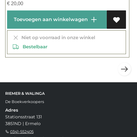
€
20,00
Toevoegen aan winkelwagen
Niet op voorraad in onze winkel
Bestelbaar
RIEMER & WALINGA
De Boekverkoopers
Adres
Stationsstraat 131
3851ND | Ermelo
0341-552405