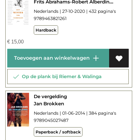
Frits Abrahams-Robert Alberdingk Thijm-Maarten Asscher-Abdelkader Benali-Merijn de Boer-Jan Brokken-Peter Buwalda-Jeroen Brouwers-Thera Coppens-Adriaan van Dis-Jessica Durlacher-Maarten 't Hart-Wim Hazeu-Maria Heiden-Bas Heijne-Daniela Hooghiemstra-Ronald Giphart-Jaap Goedegebuure-Arnon Grunberg-Jeroen van Kan-Wim Kayzer-Anton Korteweg-Gerard van Lennep-Marita Mathijsen-Nicolaas Matsier-Nelleke Noordervliet-Cees Nooteboom-Max Pam-Carel Peeters-Jean Pierre Rawie-Jannie Regnerus-Wanda Reisel-Mark Schaevers-Gijs Scholten van Aschat-Jaap Scholten-Jan Siebelink-Rosita Steenbeek-Kees Verheul-Thomas Verbogt-Ben Verbong-Marjoleine de Vos-Mathilde Waye-Tommy Wieringa
Nederlands | 27-10-2020 | 432 pagina's
9789463821261
Hardback
€
15,00
Toevoegen aan winkelwagen
Op de plank bij Riemer & Walinga
De vergelding
Jan Brokken
Nederlands | 01-06-2014 | 384 pagina's
9789045027487
Paperback / softback