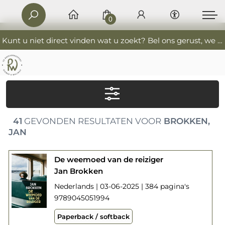
0
Kunt u niet direct vinden wat u zoekt? Bel ons gerust, we helpen u graag. 0341-552405 De Boekverkoopers
41
GEVONDEN RESULTATEN VOOR
BROKKEN,
JAN
De weemoed van de reiziger
Jan Brokken
Nederlands | 03-06-2025 | 384 pagina's
9789045051994
Paperback / softback