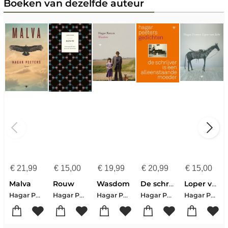
Boeken van dezelfde auteur
€
21,99
€
15,00
€
19,99
€
20,99
€
15,00
Malva
Rouw
Wasdom
De schrijver is een alleenstaande moeder
Loper van licht
Hagar Peeters
Hagar Peeters
Hagar Peeters
Hagar Peeters
Hagar Peeters