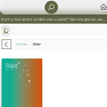
Kunt u niet direct vinden wat u zoekt? Bel ons gerust, we helpen u graag. 0341-552405 De Boekverkoopers
Home
-
Stier